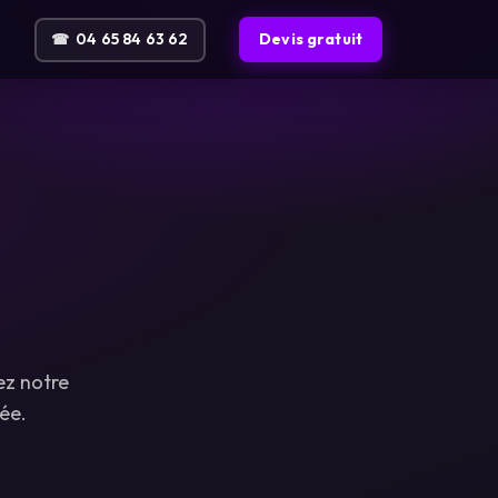
04 65 84 63 62
Devis gratuit
ez notre
ée.